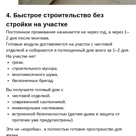
4. Быстрое строительство без
стройки на участке
Постоянное проживание начинается не через год, а через 1–
2 дня после монтажа.
Готовые модули доставляются на участок с чистовой
отделкой и собираются в полноценный дом всего за 1–2 дня.
На участке нет:
грязи,
строительного мусора,
многомесячного шума,
бесконечных бригад.
Вы получаете готовый дом с:
8 (800) 301-65-42
чистовой отделкой,
современной сантехникой,
Звонок по России бесплатный
инженерными системами,
встроенной безопасностью (датчик дыма и защита от
протечек уже предусмотрены).
Меню
Это не «коробка», а полностью готовое пространство для
Главная
Вопросы
жизни.