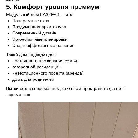
5. Комфорт уровня премиум
Преимущества
Безопасность
Проекты
Блог
Модульный дом EASYFAB — это:
Панорамные окна
Что входит в стоимость
Галерея
Продуманная архитектура
Отзывы
Контакты
Современный дизайн
Эргономичные планировки
Энергоэффективные решения
Дома
Такой дом подходит для:
EASYONE
EASY80
постоянного проживания семьи
EASY40
EASY110
загородной резиденции
EASY60
EASY120
инвестиционного проекта (аренда)
дома для родителей
Вы живёте в современном, стильном пространстве, а не в
Полезное
«времянке».
Согласие на обработку данных
Политика
конфиденциальности