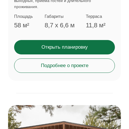
Открыть планировку
Подробнее о проекте
Мы создаём уют,
чтобы вы могли
сосредоточиться
на главном:
спокойствии,
природе и близких.