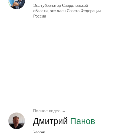
«Как открыть прибыльный
туробъект на базе
модульных домов»
Сколько стоит открыть туробъект...
Читать →
Оставить заявку
Премиальность