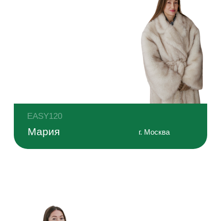
Лучшее утепление на рынке
Утепление пола — 200 мм: 150 мм минеральной
ваты KNAUF и 50 мм экструдированного
пенополистирола ТЕХНОНИКОЛЬ.
Внешняя и внутренняя отделка
Комбинированная отделка: имитация бруса
из хвои и металлический профлист с окраской.
По желанию — планкен.