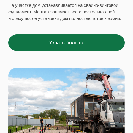
EASY
ONE
®
1 930 000 ₽
EASY ONE® — компактный модульный
дом, в котором реализован весь наш опыт
в строительстве. Универсальное решение
для отдыха, аренды или небольшого
загородного участка.
Площадь
Габариты
Терраса
29 м²
8,7 х 3,3 м
5,4 м²
Открыть планировку
Подробнее о проекте