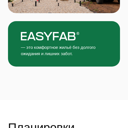
EASY
40
®
2 680 000 ₽
EASY40® — это продуманное до мелочей
пространство, созданное для комфортного
загородного отдыха или проживания до 4
человек. Дом одинаково удобен как для личного
использования, так и для краткосрочной или
долгосрочной аренды.