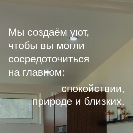
EASY120
Егор
г. Екатеринбург
EASY80
Евгений
г. Екатеринбург