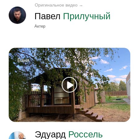
«5 ошибок при переезде
на ПМЖ за город с ребёнком
и как их избежать»
Переезд за город кажется...
Читать →
«В 3 раза дешевле и быстрее:
зачем россияне инвестируют
в модульные дома»
С начала 2024 года мы...
Читать →