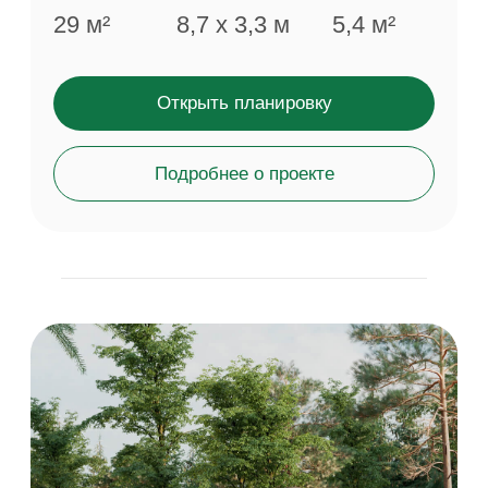
EASY
80
®
4 290 000 ₽
EASY80® — продуманное решение для семьи из 2−3
человек. В доме есть две отдельные спальни,
просторная гостиная и крытая терраса, создающая
уютное пространство для отдыха на свежем воздухе.
Площадь
Габариты
Терраса
77 м²
11,4 х 6,6 м
19,5 м²