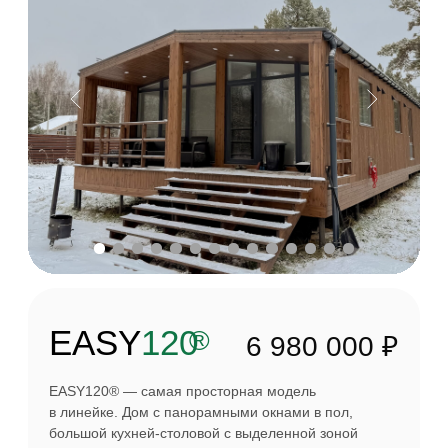
EASY120
Мария
г. Москва
EASY80
Ольга
г. Москва