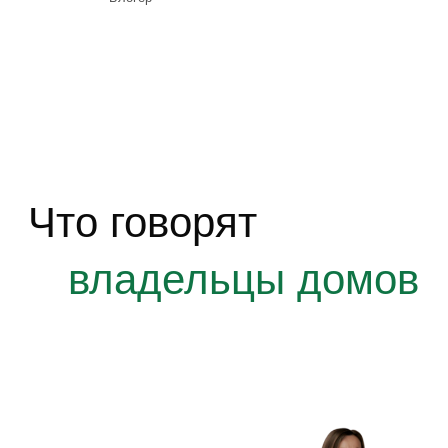
в каждой детали
Усиленный силовой каркас
Силовой каркас из доски камерной сушки,
обработанный огне-биозащитой, пакеты досок
склеиваются специальным герметиком, чтобы
исключить промерзание швов.