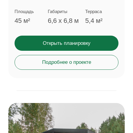
EASY
110
®
6 440 000 ₽
EASY110® — идеальный выбор для семьи из 4−5
человек. Просторная планировка с 3-мя
спальнями, большой гостиной и удобной террасой
обеспечивает комфортное проживание и создаёт
пространство для семейного отдыха на природе.
Площадь
Габариты
Терраса
110 м²
13,2 х 8,4 м
24,8 м²
Открыть планировку
Подробнее о проекте