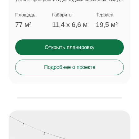
лидеры мнений
Гриль-домик
Оригинальное видео →
Павел
Прилучный
Актер
Баня