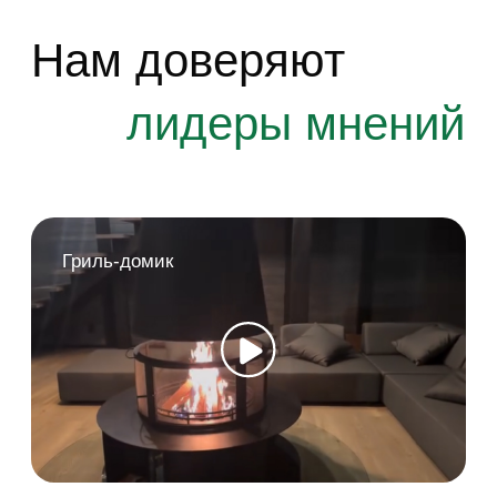
EASY80
Андрей и Мария
г. Каменск-Уральский
Что говорят о EASYFAB
публикации в медиа