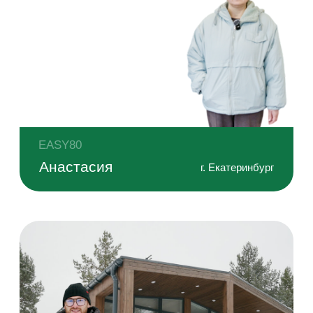
Скрытая сантехника и готовый санузел
Сантехника монтируется со скрытой разводкой
и инсталляцией. По умолчанию санузел отделан
керамогранитом — практично и стильно.
Водяной тёплый пол
Равномерно прогревает пространство,
создает комфортный микроклимат
и избавляет от сквозняков.
Технический шкаф
В каждом доме предусмотрен технический шкаф