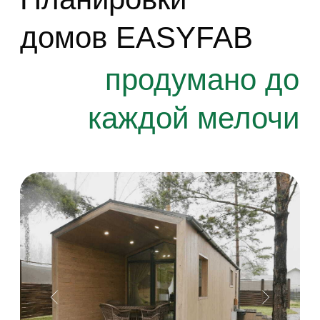
Площадь
Габариты
Терраса
45 м²
6,6 х 6,8 м
5,4 м²
Открыть планировку
Подробнее о проекте