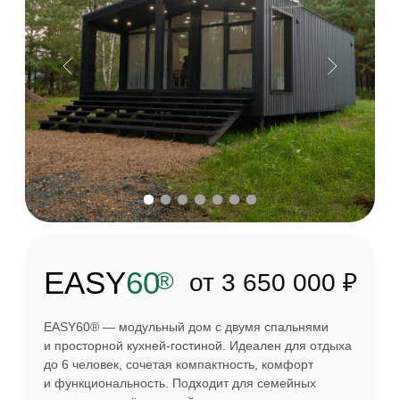
EASY
120
®
6 980 000 ₽
EASY120® — самая просторная модель
в линейке. Дом с панорамными окнами в пол,
большой кухней-столовой с выделенной зоной
кухни, двумя санузлами, тремя спальнями
и кабинетом, который при желании можно
переоборудовать в гардеробную.
Площадь
Габариты
Терраса
113 м²
17,1 х 6,6 м
11,8 м²