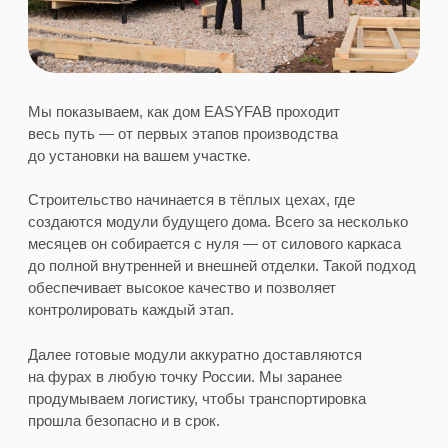
Планировки
домов EASYFAB
продумано до
каждой мелочи