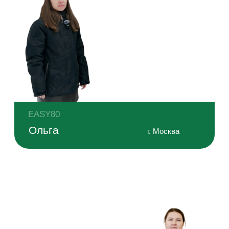
Безопасная электрика
Электрощит с УЗО и автоматами DEKraft, скрытая
проводка в защитной гофре, светильники, розетки
и выключатели, автономная установка
пожаротушения в электрощитах
Система вентиляции и климат
Бризер для комфортного климата в доме, вытяжные
клапаны в каждом помещении, вытяжка в санузле,
подготовка под вытяжку на кухне
Энергоэффективные панорамные окна
Пятикамерный ПВХ-профиль 70 мм с тройным
остеклением и двухкамерным стеклопакетом
обеспечивает тепло и тишину в доме.