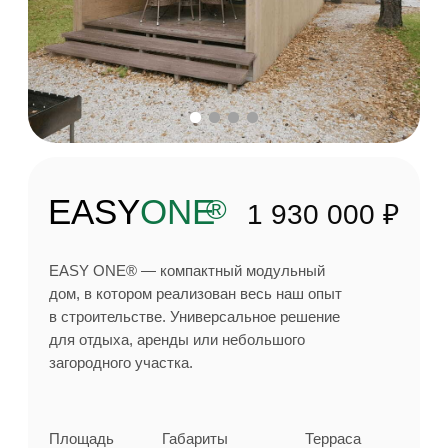
EASY
60
®
от 3 650 000 ₽
EASY60® — модульный дом с двумя спальнями
и просторной кухней-гостиной. Идеален для отдыха
до 6 человек, сочетая компактность, комфорт
и функциональность. Подходит для семейных
выходных, приёма гостей и длительного
проживания.
Площадь
Габариты
Терраса
58 м²
8,7 х 6,6 м
11,8 м²
Открыть планировку
Подробнее о проекте