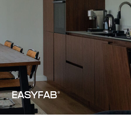
EASY60
Кристина
г. Сысерть