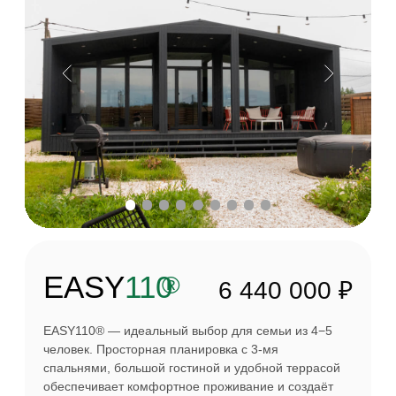
Эдуард
Россель
Экс-губернатор Свердловской
области, экс-член Совета Федерации
России
Проект EASY80® и EASY ONE®
Полное видео →
Дмитрий
Панов
Блогер