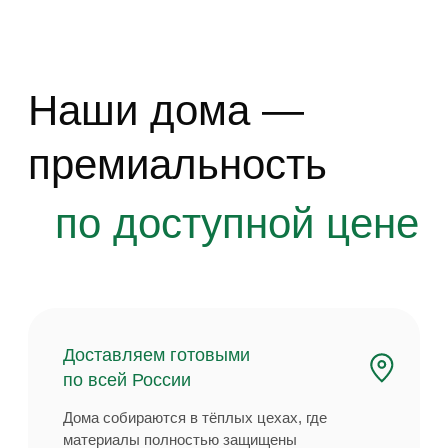
по всей России
Дома собираются в тёплых цехах, где
материалы полностью защищены
от воздействия осадков. Готовые модули
устанавливаются на свайный фундамент.
Устанавливаем
за несколько дней
Никакой стройки на участке: модули
доставляются с готовой отделкой
и собираются в полноценный дом
всего за несколько дней.
Включено всё для
комфортной жизни
Готовый дом с чистовой отделкой,
современными инженерными системами,
сантехникой и встроенной безопасностью: