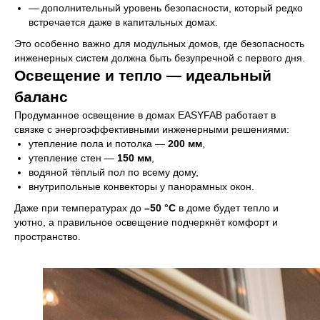
Проекты
Блог
— дополнительный уровень безопасности, который редко
встречается даже в капитальных домах.
Что входит в стоимость
Галерея
Отзывы
Контакты
Это особенно важно для модульных домов, где безопасность
инженерных систем должна быть безупречной с первого дня.
Освещение и тепло — идеальный
Дома
баланс
EASYONE
EASY80
Продуманное освещение в домах EASYFAB работает в
EASY40
EASY110
связке с энергоэффективными инженерными решениями:
EASY60
EASY120
утепление пола и потолка —
200 мм
,
утепление стен —
150 мм
,
водяной тёплый пол по всему дому,
Полезное
внутрипольные конвекторы у панорамных окон.
Согласие на обработку данных
Даже при температурах до
–50 °C
в доме будет тепло и
Политика
уютно, а правильное освещение подчеркнёт комфорт и
конфиденциальности
пространство.