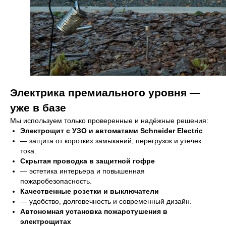
Электрика премиального уровня —
уже в базе
Мы используем только проверенные и надёжные решения:
Электрощит с УЗО и автоматами Schneider Electric
8 (800) 301-65-42
— защита от коротких замыканий, перегрузок и утечек
Звонок по России бесплатный
тока.
Скрытая проводка в защитной гофре
— эстетика интерьера и повышенная
пожаробезопасность.
Меню
Качественные розетки и выключатели
Главная
Вопросы
— удобство, долговечность и современный дизайн.
Автономная установка пожаротушения в
Преимущества
Безопасность
электрощитах