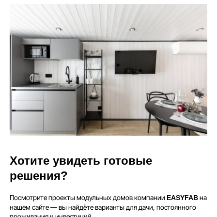
8 (800) 301-65-42
Звонок по России бесплатный
Меню
Главная
Вопросы
Преимущества
Безопасность
Проекты
Блог
Что входит в стоимость
Галерея
Хотите увидеть готовые
Отзывы
Контакты
решения?
Дома
Посмотрите проекты модульных домов компании
на
EASYFAB
EASYONE
EASY80
нашем сайте — вы найдёте варианты для дачи, постоянного
EASY40
EASY110
проживания и инвестиций.