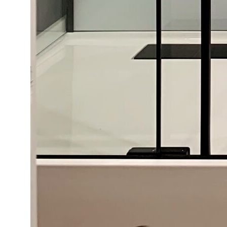
8 (800) 301-65-42
Звонок по России бесплатный
Меню
Главная
Вопросы
Преимущества
Безопасность
Проекты
Блог
Что входит в стоимость
Галерея
Отзывы
Контакты