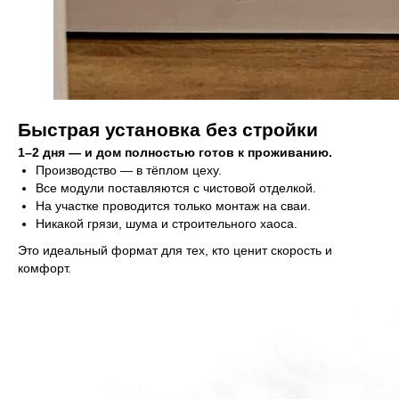
Дома
EASYONE
EASY80
EASY40
EASY110
EASY60
EASY120
Быстрая установка без стройки
1–2 дня — и дом полностью готов к проживанию.
Полезное
Производство — в тёплом цеху.
Все модули поставляются с чистовой отделкой.
Согласие на обработку данных
На участке проводится только монтаж на сваи.
Политика
Никакой грязи, шума и строительного хаоса.
конфиденциальности
Это идеальный формат для тех, кто ценит скорость и
комфорт.