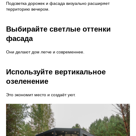
Подсветка дорожек и фасада визуально расширяет
Меню
территорию вечером.
Главная
Вопросы
Преимущества
Безопасность
Выбирайте светлые оттенки
Проекты
Блог
фасада
Что входит в стоимость
Галерея
Отзывы
Контакты
Они делают дом легче и современнее.
Дома
Используйте вертикальное
EASYONE
EASY80
озеленение
EASY40
EASY110
EASY60
EASY120
Это экономит место и создаёт уют.
Полезное
Согласие на обработку данных
Политика
конфиденциальности