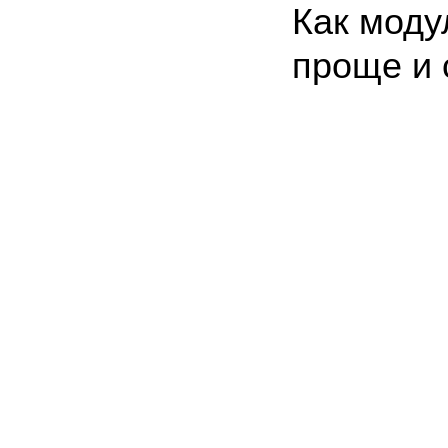
Как моду
Главная
Преимущества
Проекты
Что входит сто
проще и 