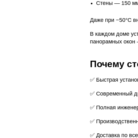
Стены — 150 м
Даже при −50°C в
В каждом доме у
панорамных окон 
Почему с
✅ Быстрая устано
✅ Современный ди
✅ Полная инженер
✅ Производственно
✅ Доставка по вс