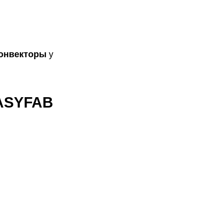
конвекторы
у
EASYFAB