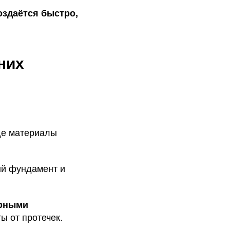
оздаётся быстро,
них
де материалы
ый фундамент и
ерными
 от протечек.