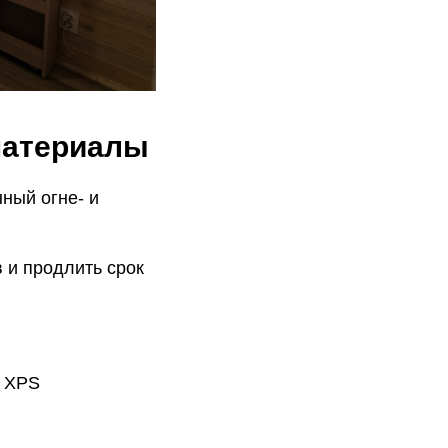
материалы
нный огне- и
 и продлить срок
м XPS