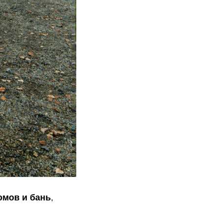
мов и бань
,