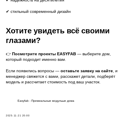
✔ надёжность на десятилетия
✔ стильный современный дизайн
8 (800) 301-65-42
Хотите увидеть всё своими
Звонок по России бесплатный
глазами?
👉
Посмотрите проекты EASYFAB
— выберите дом,
который подходит именно вам.
Меню
Главная
Вопросы
Если появились вопросы —
оставьте заявку на сайте
, и
Преимущества
Безопасность
менеджер свяжется с вами, расскажет детали, подберёт
модель и рассчитает стоимость под ваш участок.
Проекты
Блог
Что входит в стоимость
Галерея
Отзывы
Контакты
Easyfab - Премиальные модульые дома
Дома
2025-11-21 20:00
EASYONE
EASY80
EASY40
EASY110