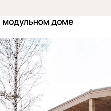
имость?
Отзывы
Вопросы
Безопасность
Галерея
Контакты
в модульном доме