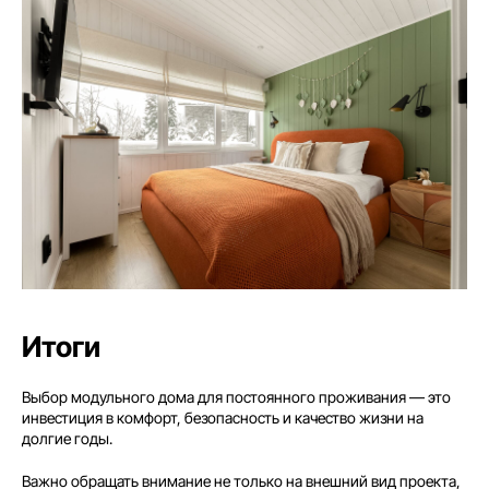
8 (800) 301-65-42
Звонок по России бесплатный
Меню
Главная
Вопросы
Преимущества
Безопасность
Проекты
Блог
Что входит в стоимость
Галерея
Отзывы
Контакты
Дома
Итоги
EASYONE
EASY80
EASY40
EASY110
Выбор модульного дома для постоянного проживания — это
EASY60
EASY120
инвестиция в комфорт, безопасность и качество жизни на
долгие годы.
Полезное
Важно обращать внимание не только на внешний вид проекта,