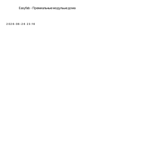
Easyfab - Премиальные модульые дома
2026-06-26 23:16