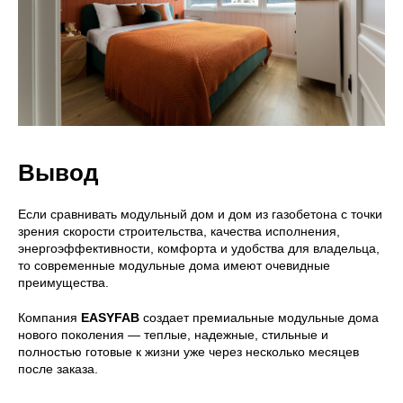
Что входит в стоимость
Галерея
Отзывы
Контакты
Дома
EASYONE
EASY80
EASY40
EASY110
EASY60
EASY120
Вывод
Полезное
Если сравнивать модульный дом и дом из газобетона с точки
зрения скорости строительства, качества исполнения,
Согласие на обработку данных
энергоэффективности, комфорта и удобства для владельца,
Политика
то современные модульные дома имеют очевидные
конфиденциальности
преимущества.
Компания
EASYFAB
создает премиальные модульные дома
нового поколения — теплые, надежные, стильные и
полностью готовые к жизни уже через несколько месяцев
после заказа.