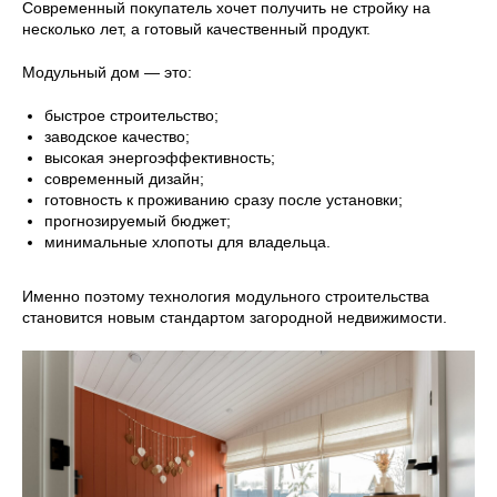
Современный покупатель хочет получить не стройку на
несколько лет, а готовый качественный продукт.
Модульный дом — это:
быстрое строительство;
заводское качество;
высокая энергоэффективность;
современный дизайн;
готовность к проживанию сразу после установки;
прогнозируемый бюджет;
минимальные хлопоты для владельца.
8 (800) 301-65-42
Именно поэтому технология модульного строительства
Звонок по России бесплатный
становится новым стандартом загородной недвижимости.
Меню
Главная
Вопросы
Преимущества
Безопасность
Проекты
Блог