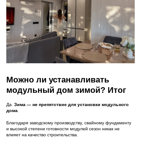
Звонок по России бесплатный
Меню
Главная
Вопросы
Преимущества
Безопасность
Проекты
Блог
Что входит в стоимость
Галерея
Отзывы
Контакты
Можно ли устанавливать
Дома
модульный дом зимой? Итог
EASYONE
EASY80
EASY40
EASY110
Да.
Зима — не препятствие для установки модульного
EASY60
EASY120
дома
.
Благодаря заводскому производству, свайному фундаменту
и высокой степени готовности модулей сезон никак не
Полезное
влияет на качество строительства.
Согласие на обработку данных