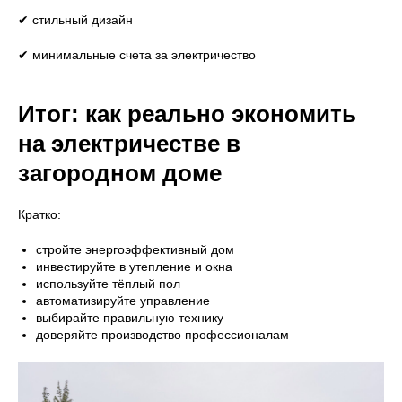
✔ стильный дизайн
✔ минимальные счета за электричество
Итог: как реально экономить
8 (800) 301-65-42
на электричестве в
Звонок по России бесплатный
загородном доме
Кратко:
Меню
стройте энергоэффективный дом
Главная
Вопросы
инвестируйте в утепление и окна
Преимущества
Безопасность
используйте тёплый пол
автоматизируйте управление
Проекты
Блог
выбирайте правильную технику
Что входит в стоимость
Галерея
доверяйте производство профессионалам
Отзывы
Контакты
Дома