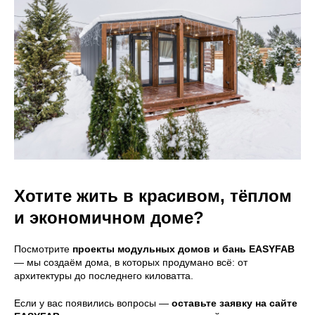
EASYONE
EASY80
EASY40
EASY110
EASY60
EASY120
Полезное
Согласие на обработку данных
Политика
конфиденциальности
Хотите жить в красивом, тёплом
и экономичном доме?
Посмотрите
проекты модульных домов и бань EASYFAB
— мы создаём дома, в которых продумано всё: от
архитектуры до последнего киловатта.
Если у вас появились вопросы —
оставьте заявку на сайте