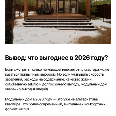
8 (800) 301-65-42
Звонок по России бесплатный
Вывод: что выгоднее в 2026 году?
Меню
Если смотреть только на «квадратные метры», квартира может
Главная
Вопросы
казаться привычным выбором. Но если учитывать скорость
Преимущества
Безопасность
заселения, расходы на содержание, качество жизни,
собственную землю и долгосрочную выгоду, модульный дом
Проекты
Блог
уверенно выходит вперёд.
Что входит в стоимость
Галерея
Модульный дом в 2026 году — это уже не альтернатива
Отзывы
Контакты
квартире. Это более современный, выгодный и комфортный
формат жилья.
Дома