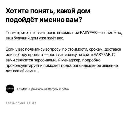
EASYONE
EASY80
Хотите понять, какой дом
EASY40
EASY110
подойдёт именно вам?
EASY60
EASY120
Посмотрите готовые проекты компании EASYFAB — возможно,
Полезное
ваш будущий дом уже ждёт вас.
Согласие на обработку данных
Если у вас появились вопросы по стоимости, срокам, доставке
Политика конфиденциальности
или выбору проекта — оставьте заявку на сайте EASYFAB. С
вами свяжется персональный менеджер, подробно
проконсультирует и поможет подобрать идеальное решение
для вашей семьи.
Easyfab - Премиальные модульые дома
2026-06-09 22:07