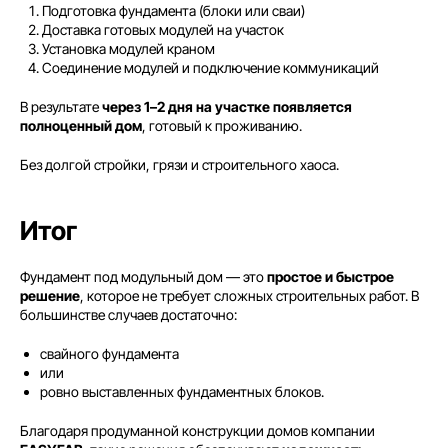
Подготовка фундамента (блоки или сваи)
Доставка готовых модулей на участок
Установка модулей краном
Соединение модулей и подключение коммуникаций
В результате
через 1–2 дня на участке появляется
полноценный дом
, готовый к проживанию.
Без долгой стройки, грязи и строительного хаоса.
Итог
Фундамент под модульный дом — это
простое и быстрое
решение
, которое не требует сложных строительных работ. В
большинстве случаев достаточно:
свайного фундамента
8 (800) 301-65-42
или
ровно выставленных фундаментных блоков.
Звонок по России бесплатный
Благодаря продуманной конструкции домов компании