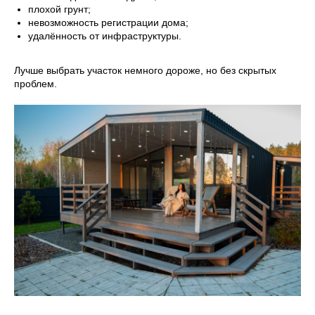
плохой грунт;
невозможность регистрации дома;
удалённость от инфраструктуры.
8 (800) 301-65-42
Звонок по России бесплатный
Лучше выбрать участок немного дороже, но без скрытых
проблем.
Меню
Главная
Вопросы
Преимущества
Безопасность
Проекты
Блог
Что входит в стоимость
Галерея
Отзывы
Контакты
Дома
EASYONE
EASY80
EASY40
EASY110
EASY60
EASY120