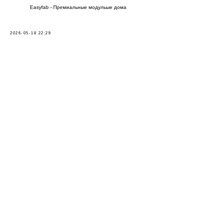
Easyfab - Премиальные модульые дома
2026-05-18 22:29